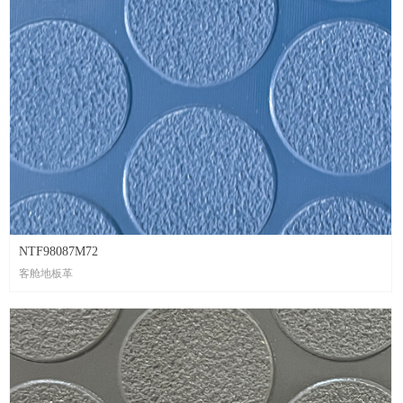
NTF98087M72
客舱地板革