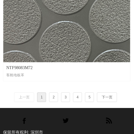
NTF98083M72
客舱地板革
上一页
1
2
3
4
5
下一页
保留所有权利:
深圳市