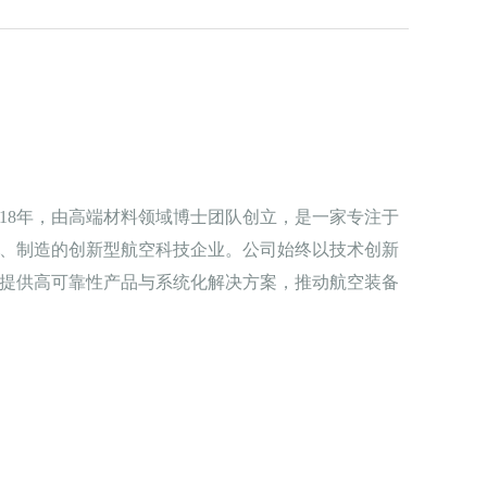
018年，由高端材料领域博士团队创立，是一家专注于
、制造的创新型航空科技企业。公司始终以技术创新
提供高可靠性产品与系统化解决方案，推动航空装备
建起涵盖产品设计、技术研发与规模化制造在内的一
到工程化落地的综合能力。凭借扎实的技术积累与持
性能与品质，满足航空领域对安全性、可靠性及一致