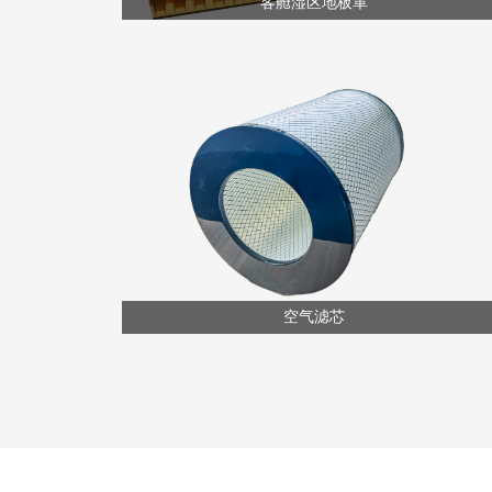
客舱湿区地板革
空气滤芯